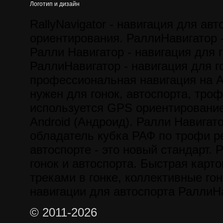
Логотип и дизайн
RallyNavigator - навигация для авт
ориентирования. РаллиНавигатор -
Ралли Навигатор - навигация для г
РаллиНавигатор - навигация для го
профессиональная навигация на A
нужен для гонок, автоспорта, троф
используется GPS ориентирование
Android (Андроид). Ралли Навигат
обладатель кубка РАФ по трофи р
автоспорте - это новый стандарт. 
гонок и автоспорта. Быстрая карт
треками в гонке, коллективные гон
навигации для автоспорта РаллиН
© 2011-2026