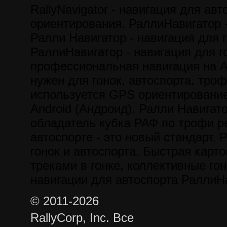
RallyNavigator - навигация для авт
ориентирования. РаллиНавигатор -
Ралли Навигатор - навигация для г
РаллиНавигатор - навигация для го
профессиональная навигация на A
нужен для гонок, автоспорта, троф
используется GPS ориентирование
Android (Андроид). Ралли Навигат
обладатель кубка РАФ по трофи р
автоспорте - это новый стандарт. 
гонок и автоспорта. Быстрая карт
треками в гонке, коллективные гон
навигации для автоспорта РаллиН
© 2011-2026
RallyCorp, Inc. Все