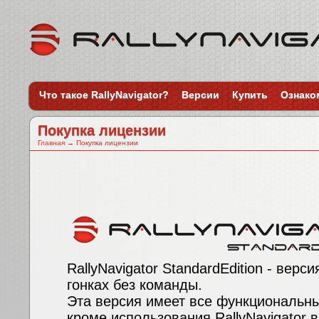
Что такое RallyNavigator?
Версии
Купить
Ознако
Покупка лицензии
Главная
→
Покупка лицензии
RallyNavigator StandardEdition - верси
гонках без команды.
Эта версия имеет все функциональные
кроме использования RallyNavigator 