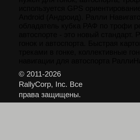
используется GPS ориентирование
Android (Андроид). Ралли Навигат
обладатель кубка РАФ по трофи р
автоспорте - это новый стандарт. 
гонок и автоспорта. Быстрая карт
треками в гонке, коллективные гон
навигации для автоспорта РаллиН
© 2011-2026
RallyCorp, Inc. Все
права защищены.