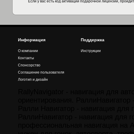
Если у вас есть код активации подарочной лицензии, пройди
Информация
Поддержка
О компании
Инструкции
Контакты
Спонсорство
Соглашение пользователя
Логотип и дизайн
RallyNavigator - навигация для авт
ориентирования. РаллиНавигатор -
Ралли Навигатор - навигация для г
РаллиНавигатор - навигация для го
профессиональная навигация на A
нужен для гонок, автоспорта, троф