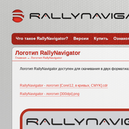
Что такое RallyNavigator?
Версии
Купить
Ознако
Логотип RallyNavigator
Главная
→
Логотип RallyNavigator
Логотип RallyNavigator доступен для скачивания в двух форматиа
RallyNavigator - логотип [Corel12, в кривых, CMYK].cdr
RallyNavigator - логотип [300dpi].png