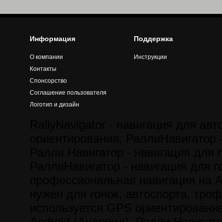
Информация
Поддержка
О компании
Инструкции
Контакты
Спонсорство
Соглашение пользователя
Логотип и дизайн
RallyNavigator - навигация для авт
ориентирования. РаллиНавигатор -
Ралли Навигатор - навигация для г
РаллиНавигатор - навигация для го
профессиональная навигация на A
нужен для гонок, автоспорта, троф
используется GPS ориентирование
Android (Андроид). Ралли Навигат