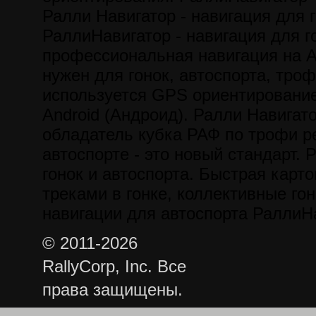
Ралли Навигатор - навигация для г
РаллиНавигатор - навигация для го
профессиональная навигация на A
нужен для гонок, автоспорта, троф
используется GPS ориентирование
Android (Андроид). Ралли Навигат
обладатель кубка РАФ по трофи р
автоспорте - это новый стандарт. 
гонок и автоспорта. Быстрая карт
треками в гонке, коллективные гон
навигации для автоспорта РаллиН
© 2011-2026
RallyCorp, Inc. Все
права защищены.