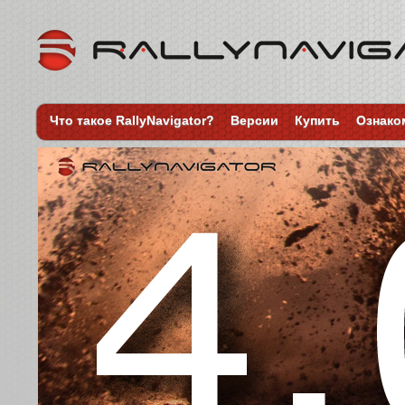
Что такое RallyNavigator?
Версии
Купить
Ознако