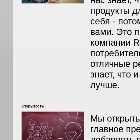
продукты дл
себя - пот
вами. Это п
компании Ra
потребител
отличные ре
знает, что 
лучше.
Открытость
Мы открыты
главное пре
добавлять в