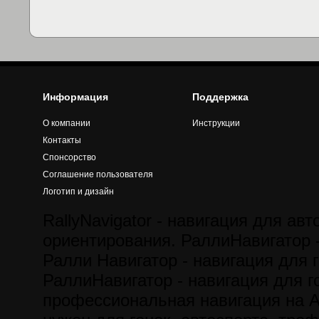
Информация
Поддержка
О компании
Инструкции
Контакты
Спонсорство
Соглашение пользователя
Логотип и дизайн
RallyNavigator - навигация для авт
ориентирования. РаллиНавигатор -
Ралли Навигатор - навигация для г
РаллиНавигатор - навигация для го
профессиональная навигация на A