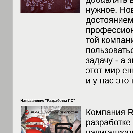
нужное. Но
достоянием
профессио
той компан
пользовать
задачу - а 
этот мир е
и у нас это
Направление "Разработка ПО"
Компания Ra
разработке
навигацион