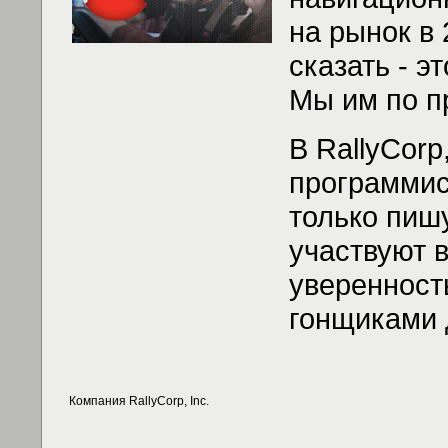
на рынок в
сказать - э
Мы им по п
В RallyCor
программис
только пиш
участвуют 
уверенность
гонщиками 
Компания RallyCorp, Inc.