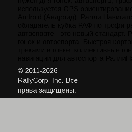
нужен для гонок, автоспорта, троф
используется GPS ориентирование
Android (Андроид). Ралли Навигат
обладатель кубка РАФ по трофи р
автоспорте - это новый стандарт. 
гонок и автоспорта. Быстрая карт
треками в гонке, коллективные гон
навигации для автоспорта РаллиН
© 2011-2026
RallyCorp, Inc. Все
права защищены.