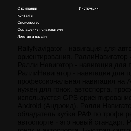
О компании
Инструкции
Контакты
Спонсорство
Соглашение пользователя
Логотип и дизайн
RallyNavigator - навигация для авт
ориентирования. РаллиНавигатор -
Ралли Навигатор - навигация для г
РаллиНавигатор - навигация для го
профессиональная навигация на A
нужен для гонок, автоспорта, троф
используется GPS ориентирование
Android (Андроид). Ралли Навигат
обладатель кубка РАФ по трофи р
автоспорте - это новый стандарт. 
гонок и автоспорта. Быстрая карт