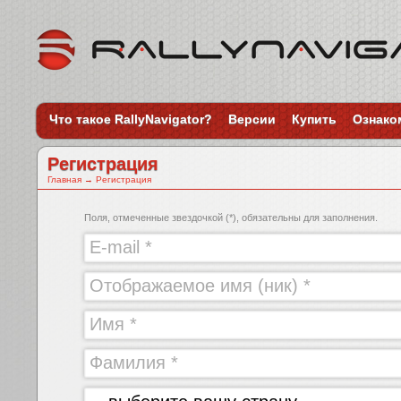
Что такое RallyNavigator?
Версии
Купить
Ознако
Регистрация
Главная
→
Регистрация
Поля, отмеченные звездочкой (*), обязательны для заполнения.